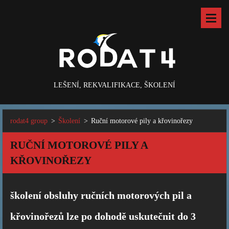
LEŠENÍ, REKVALIFIKACE, ŠKOLENÍ
rodat4 group
>
Školení
>
Ruční motorové pily a křovinořezy
RUČNÍ MOTOROVÉ PILY A
KŘOVINOŘEZY
školení obsluhy ručních motorových pil a
křovinořezů lze po dohodě uskutečnit do 3