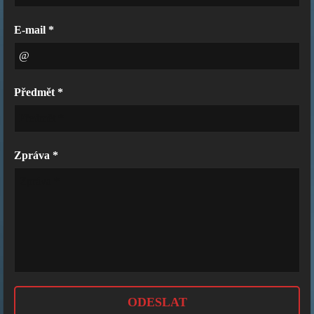
E-mail *
Předmět *
Zpráva *