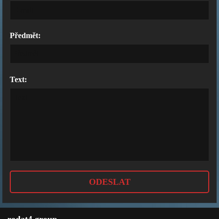
Předmět:
Text: